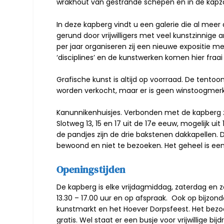
wrakhout van gestrande schepen en in de kapzaal
In deze kapberg vindt u een galerie die al meer 
gerund door vrijwilligers met veel kunstzinnige a
per jaar organiseren zij een nieuwe expositie me
‘disciplines’ en de kunstwerken komen hier fraai
Grafische kunst is altijd op voorraad. De tento
worden verkocht, maar er is geen winstoogmerk
Kanunnikenhuisjes. Verbonden met de kapberg zi
Slotweg 13, 15 en 17 uit de 17e eeuw, mogelijk ui
de pandjes zijn de drie bakstenen dakkapellen. De
bewoond en niet te bezoeken. Het geheel is ee
Openingstijden
De kapberg is elke vrijdagmiddag, zaterdag en
13.30 – 17.00 uur en op afspraak. Ook op bijzon
kunstmarkt en het Hoever Dorpsfeest. Het bezo
gratis. Wel staat er een busje voor vrijwillige bi