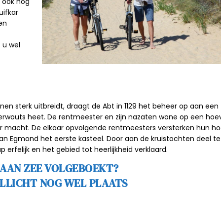
 ook nog
uifkar
en
 u wel
nnen
sterk uitbreidt, draagt de Abt in 1129 het beheer op aan een
 Berwouts heet. De rentmeester en zijn nazaten wone op een hoe
er macht. De elkaar opvolgende rentmeesters versterken hun h
 van Egmond het
eerste kasteel
. Door aan de kruistochten deel te
rfelijk en het gebied tot heerlijkheid verklaard.
AAN ZEE VOLGEBOEKT?
ELLICHT NOG WEL PLAATS