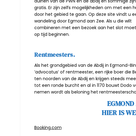
duinen van de PWN en de abdij en sommige zijn
gratis. Er zijn zelfs mogelijkheden om met een h
door het gebied te gaan. Op deze site vindt u e
wandeling
door
Egmond
aan Zee. Als u die wilt
combineren met een bezoek aan het slot moet
op tijd beginnen.
Rentmeesters.
Als het grondgebied van de
Abdij in Egmond-Bi
’advocatus’ of rentmeester, een rijke boer die
ten noorden van de Abdij en krijgen steeds me
tot een ronde burcht en al in 1170 bouwt Dodo
nemen wordt als beloning het rentmeesterschap e
EGMOND 
HIER IS W
Booking.com