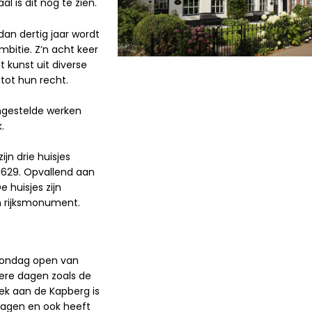
 is dit nog te zien.
dan dertig jaar wordt
mbitie. Z’n acht keer
t kunst uit diverse
 tot hun recht.
ongestelde werken
.
jn drie huisjes
t 1629. Opvallend aan
 huisjes zijn
n rijksmonument.
 zondag open van
dere dagen zoals de
ek aan de Kapberg is
jdragen en ook heeft