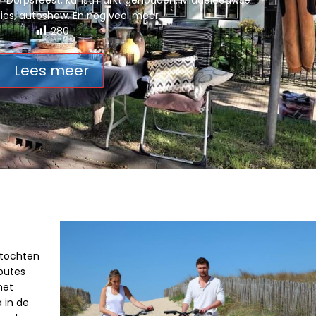
ever Dorpsfeest, kunstmarkt gehouden. Middeleeuwse
es, autoshow. En nog veel meer.
280
Lees meer
ltochten
outes
het
a
in de