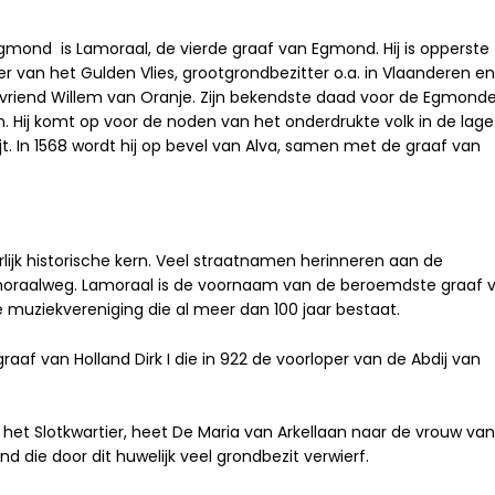
gmond is Lamoraal, de vierde graaf van Egmond. Hij is opperste
r van het Gulden Vlies, grootgrondbezitter o.a. in Vlaanderen en
jn vriend Willem van Oranje. Zijn bekendste daad voor de Egmonde
. Hij komt op voor de noden van het onderdrukte volk in de lage
. In 1568 wordt hij op bevel van Alva, samen met de graaf van
jk historische kern. Veel straatnamen herinneren aan de
amoraalweg. Lamoraal is de voornaam van de beroemdste graaf 
muziekvereniging die al meer dan 100 jaar bestaat.
raaf van Holland Dirk I die in 922 de voorloper van de Abdij van
et Slotkwartier, heet De Maria van Arkellaan naar de vrouw van
d die door dit huwelijk veel grondbezit verwierf.