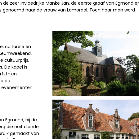
de zeer invloedrijke Manke Jan, de eerste graaf van Egmond e
an is genoemd naar de vrouw van Lamoraal. Toen haar man werd
ke, culturele en
useumweekend,
 cultuurprijs,
 De kapel is
rfst- en
op de
er evenementen
van Egmond, bij de
erg
die ooit diende
bruik gemaakt van