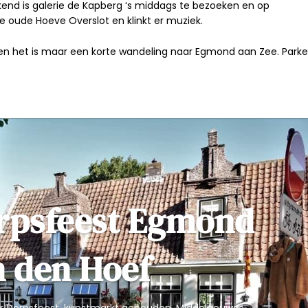
end is
galerie de Kapberg
‘s middags te bezoeken en op
de oude
Hoeve Overslot
en klinkt er muziek.
 en het is maar een korte wandeling naar
Egmond aan Zee
. Park
rpsfeest Egmond
 den Hoef