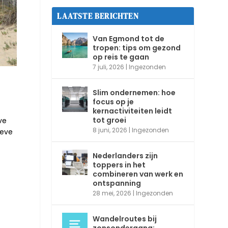
LAATSTE BERICHTEN
Van Egmond tot de
tropen: tips om gezond
op reis te gaan
7 juli, 2026
|
Ingezonden
Slim ondernemen: hoe
focus op je
kernactiviteiten leidt
tot groei
ve
8 juni, 2026
|
Ingezonden
oeve
Nederlanders zijn
toppers in het
combineren van werk en
ontspanning
28 mei, 2026
|
Ingezonden
Wandelroutes bij