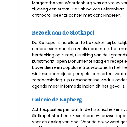
Margaretha van Weerdenburg was de vrouw van 
zij kreeg een straat. De Sabina van Beierenla
onthoofd, bleef zij achter met acht kinderen.
Bezoek aan de Slotkapel
De Slotkapel
is nu alleen te bezoeken bij kerkelij
andere evenementen zoals concerten, het m
herdenking op 4 mei, uitreiking van de Egmondse
kunstmarkt, open Monumentendag en recepties.
bovendien een populaire trouwlocatie. In het he
winterseizoen zijn er geregeld concerten, vaak 
zondagmiddag. Op Egmondonline vindt u ond
agenda meer informatie indien dit het geval is.
Galerie de Kapberg
Acht exposities per jaar. In de historische kern 
Slotkapel, staat
een zeventiende-eeuwse kapb
voor de opslag van hooi. Voor de bouw werd ge