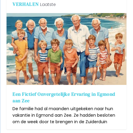
VERHALEN
Laatste
Een Fictief Onvergetelijke Ervaring in Egmond
Het romantische sensuele verhaal van Lisa en
De charme van Egmond aan de Hoef
aan Zee
Tom
De familie had al maanden uitgekeken naar hun
vakantie in Egmond aan Zee. Ze hadden besloten
om de week door te brengen in de Zuiderduin