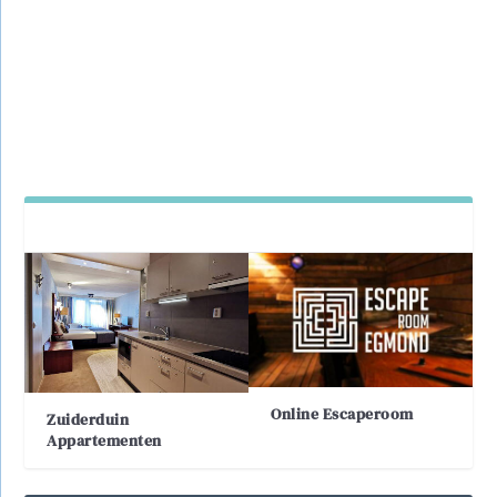
door
Redactie Egmondonline
|
Verhalen
|
0
Al vijftig zomers lang was dit een bekend plaatje, de
witte motorboot Mariejanne die, volgeladen...
Online Escaperoom
Zuiderduin
Appartementen