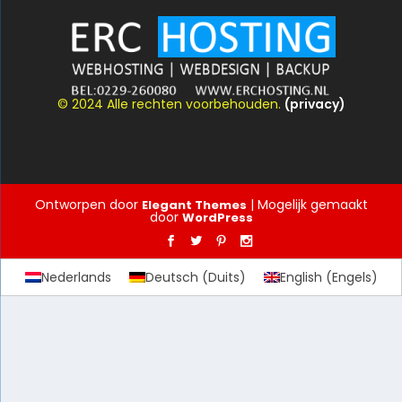
© 2024 Alle rechten voorbehouden.
(privacy)
Ontworpen door
| Mogelijk gemaakt
Elegant Themes
door
WordPress
Nederlands
Deutsch
(
Duits
)
English
(
Engels
)