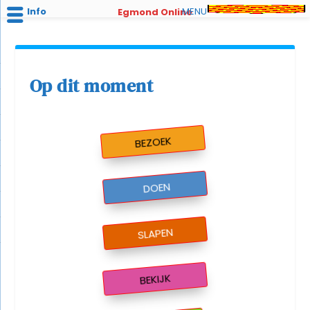
Info
MENU
Egmond Online
Op dit moment
BEZOEK
DOEN
SLAPEN
BEKIJK