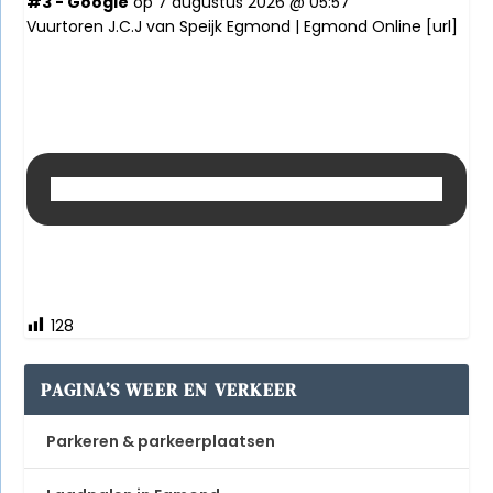
#3 - Google
op 7 augustus 2026 @ 05:57
Vuurtoren J.C.J van Speijk Egmond | Egmond Online [
url
]
128
PAGINA’S WEER EN VERKEER
Parkeren & parkeerplaatsen