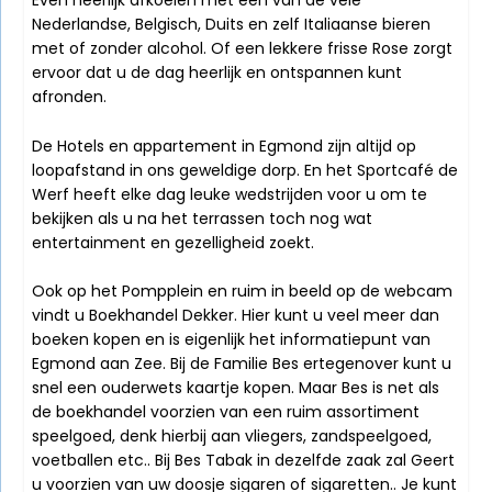
Even heerlijk afkoelen met één van de vele
Nederlandse, Belgisch, Duits en zelf Italiaanse bieren
met of zonder alcohol. Of een lekkere frisse Rose zorgt
ervoor dat u de dag heerlijk en ontspannen kunt
afronden.
De Hotels en appartement in Egmond zijn altijd op
loopafstand in ons geweldige dorp. En het
Sportcafé de
Werf
heeft elke dag leuke wedstrijden voor u om te
bekijken als u na het terrassen toch nog wat
entertainment en gezelligheid zoekt.
Ook op het Pompplein en ruim in beeld op de webcam
vindt u
Boekhandel Dekker
. Hier kunt u veel meer dan
boeken kopen en is eigenlijk het informatiepunt van
Egmond aan Zee. Bij de
Familie Bes
ertegenover kunt u
snel een ouderwets kaartje kopen. Maar Bes is net als
de boekhandel voorzien van een ruim assortiment
speelgoed, denk hierbij aan vliegers, zandspeelgoed,
voetballen etc.. Bij Bes Tabak in dezelfde zaak zal Geert
u voorzien van uw doosje sigaren of sigaretten.. Je kunt