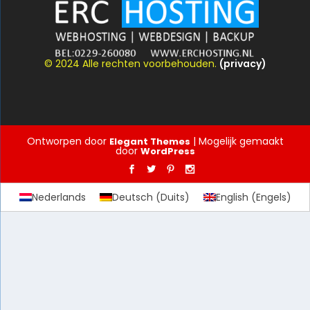
© 2024 Alle rechten voorbehouden.
(privacy)
Ontworpen door
| Mogelijk gemaakt
Elegant Themes
door
WordPress
Nederlands
Deutsch
(
Duits
)
English
(
Engels
)