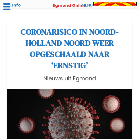
Info
MENU
Egmond Online
CORONARISICO IN NOORD-
HOLLAND NOORD WEER
OPGESCHAALD NAAR
‘ERNSTIG’
Nieuws uit Egmond