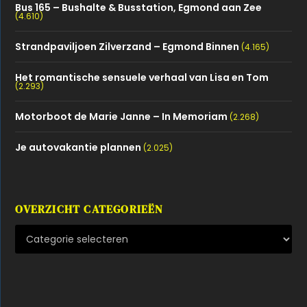
Bus 165 – Bushalte & Busstation, Egmond aan Zee
(4.610)
Strandpaviljoen Zilverzand – Egmond Binnen
(4.165)
Het romantische sensuele verhaal van Lisa en Tom
(2.293)
Motorboot de Marie Janne – In Memoriam
(2.268)
Je autovakantie plannen
(2.025)
OVERZICHT CATEGORIEËN