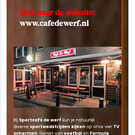
Surf naar de website:
www.cafedewerf.nl
Bij
Sportcafé de werf
kun je natuurlijk
diverse
sportwedstrijden
kijken
op onze vier
TV
schermen
. Geniet van
voetbal
en
Formule