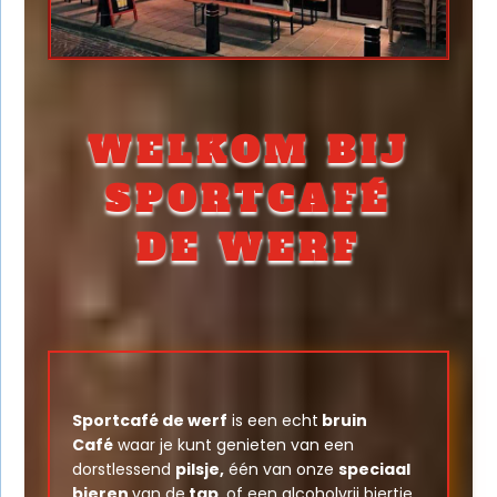
WELKOM BIJ
SPORTCAFÉ
DE WERF
Sportcafé de werf
is een echt
bruin
Café
waar je kunt genieten van een
dorstlessend
pilsje,
één van onze
speciaal
bieren
van de
tap,
of een alcoholvrij biertje.