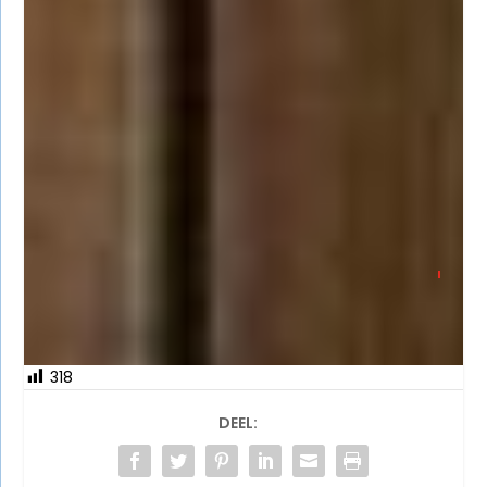
Italiaans eten
bij
Angelos Restaurant
schuin
tegenover op het Pompplein.
Webmaster Egmondonline
,
Erc
Automatisering
318
DEEL: