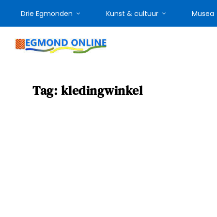
Drie Egmonden
Kunst & cultuur
Musea
Tag:
kledingwinkel