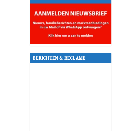
BERICHTEN & RECLAME
 gezellig