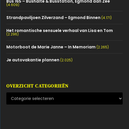
Bus 165 – Bushalte & Busstation, Egmond aan Zee
(4.609)
Strandpaviljoen Zilverzand – Egmond Binnen
(4.171)
Het romantische sensuele verhaal van Lisa en Tom
(2.296)
Motorboot de Marie Janne – In Memoriam
(2.265)
Je autovakantie plannen
(2.025)
OVERZICHT CATEGORIEËN