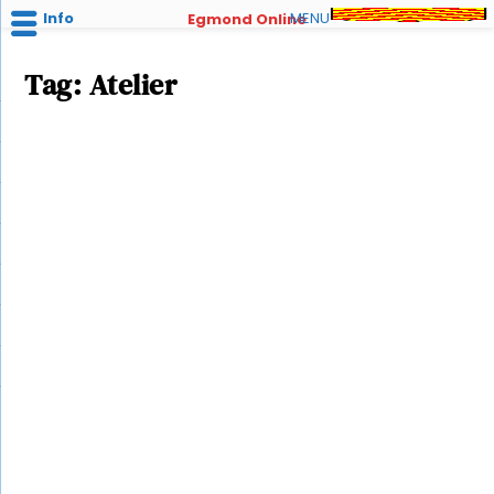
Info
MENU
Egmond Online
Tag:
Atelier
Winkel Gejut, zee zien zee maken
door
Redactie Egmondonline
|
mrt 17, 2019
|
Doen en
Beleven
,
Winkelen in Egmond aan Zee
|
0
In Egmond aan zee, verreweg de mooiste