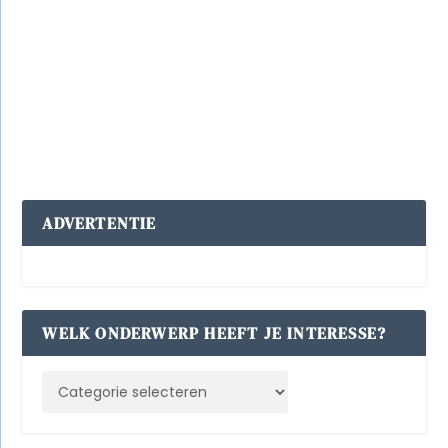
kustplaats van ons land, zijn wordt natuurlijk ook
‘Gejut’. Dit winkelpandje ademt zee; alle gejutte
spullen. U kunt ook komen jutten.
Lees verder
ADVERTENTIE
WELK ONDERWERP HEEFT JE INTERESSE?