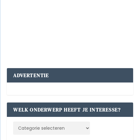
Egmond aan Zee
|
0
‘t Winckeltje Noten, Kaas en Wijn
‘t Winckeltje in Egmond aan Zee waar u kunt
proeven, ze zijn gespecialiseerd in wijn, noten en
kaas waarmee de winkel dan ook zeer rijk is gevuld.
Lees verder
ADVERTENTIE
WELK ONDERWERP HEEFT JE INTERESSE?