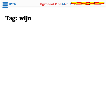
Info
MENU
Egmond Online
Tag:
wijn
‘t Winckeltje Noten, Kaas en Wijn
door
Redactie Egmondonline
|
mrt 2, 2022
|
Winkelen in