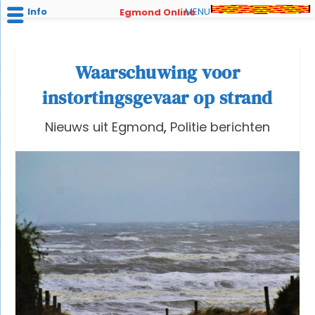
Info
MENU
Egmond Online
Waarschuwing voor
instortingsgevaar op strand
Nieuws uit Egmond
,
Politie berichten