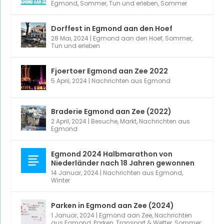
Egmond
,
Sommer
,
Tun und erleben
,
Sommer
Dorffest in Egmond aan den Hoef
28 Mai, 2024
|
Egmond aan den Hoef
,
Sommer
,
Tun und erleben
Fjoertoer Egmond aan Zee 2022
5 April, 2024
|
Nachrichten aus Egmond
Braderie Egmond aan Zee (2022)
2 April, 2024
|
Besuche
,
Markt
,
Nachrichten aus
Egmond
Egmond 2024 Halbmarathon von
Niederländer nach 18 Jahren gewonnen
14 Januar, 2024
|
Nachrichten aus Egmond
,
Winter
Parken in Egmond aan Zee (2024)
1 Januar, 2024
|
Egmond aan Zee
,
Nachrichten
aus Egmond
,
Parken, Transport & Wetter
,
Sommer