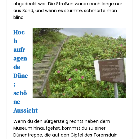
abgedeckt war. Die Straßen waren noch lange nur
aus Sand, und wenn es stürmte, schmorte man
blind.
Hoc
h
aufr
agen
de
Düne
:
schö
ne
Aussicht
Wenn du den Bürgersteig rechts neben dem
Museum hinaufgehst, kommst du zu einer
Dünentreppe, die auf den Gipfel des Torensduin