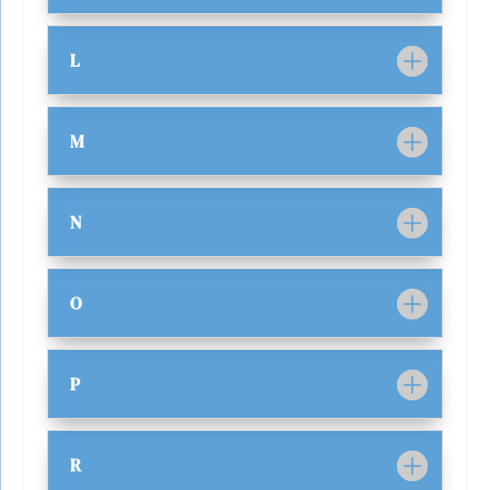
L
M
N
O
P
R