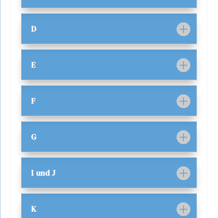
D
E
F
G
I und J
K