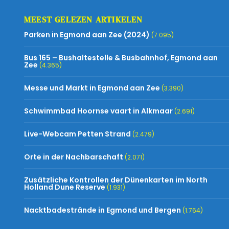
MEEST GELEZEN ARTIKELEN
Parken in Egmond aan Zee (2024)
(7.095)
Bus 165 – Bushaltestelle & Busbahnhof, Egmond aan
Zee
(4.365)
Messe und Markt in Egmond aan Zee
(3.390)
Schwimmbad Hoornse vaart in Alkmaar
(2.691)
Live-Webcam Petten Strand
(2.479)
Orte in der Nachbarschaft
(2.071)
Zusätzliche Kontrollen der Dünenkarten im North
Holland Dune Reserve
(1.931)
Nacktbadestrände in Egmond und Bergen
(1.764)