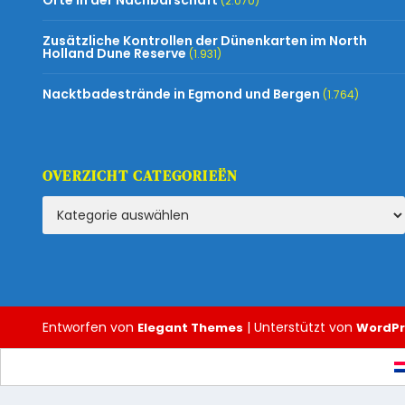
Orte in der Nachbarschaft
(2.070)
Zusätzliche Kontrollen der Dünenkarten im North
Holland Dune Reserve
(1.931)
Nacktbadestrände in Egmond und Bergen
(1.764)
OVERZICHT CATEGORIEËN
Entworfen von
| Unterstützt von
Elegant Themes
WordPr