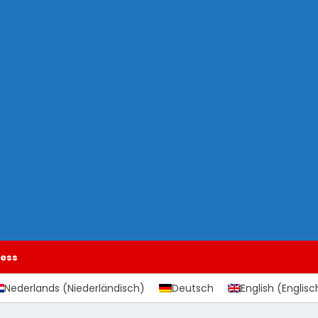
ess
Nederlands
(
Niederländisch
)
Deutsch
English
(
Englisc