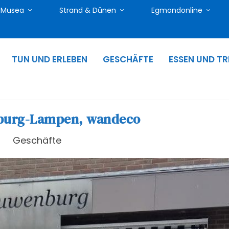
Musea
Strand & Dünen
Egmondonline
TUN UND ERLEBEN
GESCHÄFTE
ESSEN UND TR
burg-Lampen, wandeco
Geschäfte